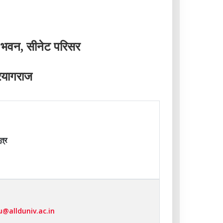
 भवन, सीनेट परिसर
्रयागराज
ूत्र
u@allduniv.ac.in