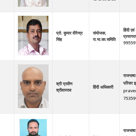
हिंदी एव
प्रो. कुमार वीरेन्द्र
संयोजक,
प्रया
सिंह
रा.भा.का.समिति
99559
राजभाषा
परिसर इल
श्री प्रवीण
हिंदी अधिकारी
श्रीवास्‍तव
prave
75359
राजभाषा