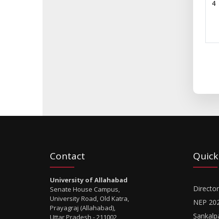
4
Contact
Quick
University of Allahabad
Director
Senate House Campus,
University Road, Old Katra,
NEP 20
Prayagraj (Allahabad),
Sankalp
Uttar Pradesh - 211002