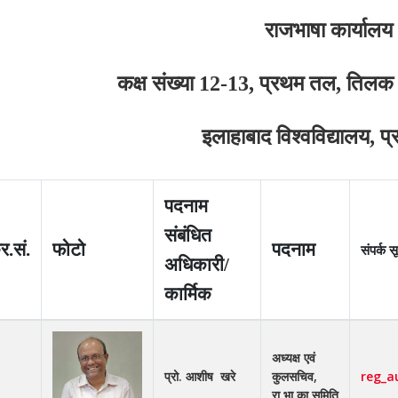
राजभाषा कार्यालय
कक्ष संख्‍या 12-13
, प्रथम तल, तिलक
इलाहाबाद विश्‍वविद्यालय
, प
पदनाम
संबंधित
र.सं.
फोटो
पदनाम
संपर्क स
अधिकारी/
कार्मिक
अध्‍यक्ष एवं
प्रो. आशीष खरे
कुलसचिव,
reg_a
रा.भा.का.समिति