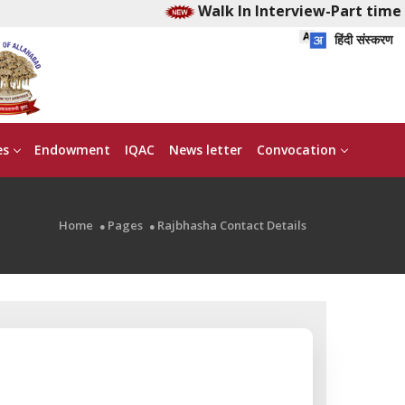
Walk In Interview-Part time Ea
हिंदी संस्करण
es
Endowment
IQAC
News letter
Convocation
Home
Pages
Rajbhasha Contact Details